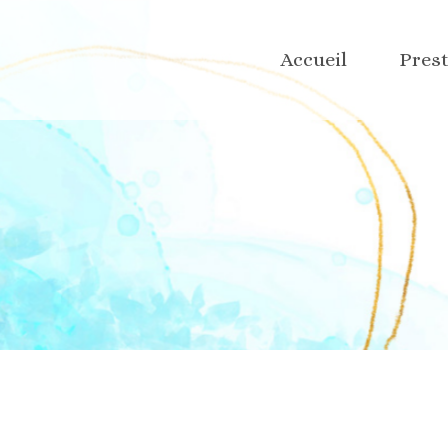
Graph
Accueil
Pres
Site w
Réseau
Rédac
Graph
Design
Site w
Faire 
Réseau
Rédac
Design
Faire 