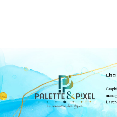
Els
Graphi
manage
La ren