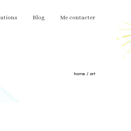
isme
tations
Blog
Me contacter
eb
x sociaux
tion web
isme
 textile et déco
eb
part
x sociaux
home
art
tion web
 textile et déco
part