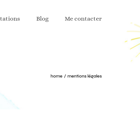
hisme
tations
Blog
Me contacter
web
aux sociaux
ction web
hisme
n textile et déco
web
 part
aux sociaux
home
mentions légales
ction web
n textile et déco
 part