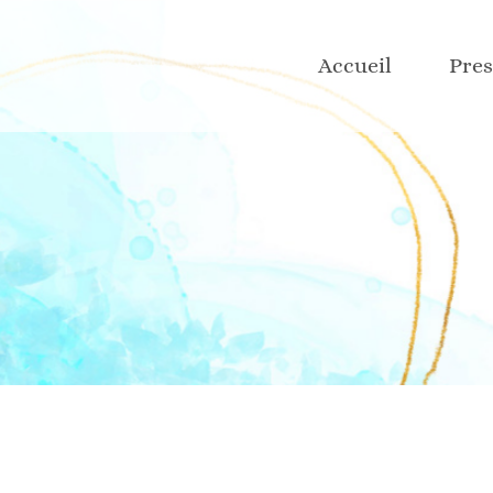
Grap
Accueil
Pres
Site 
Rése
Réda
Grap
Desig
Site 
Faire
Rése
Réda
Desig
Faire