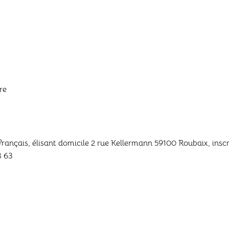
re
t français, élisant domicile 2 rue Kellermann 59100 Roubaix, in
3 63