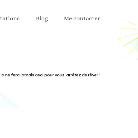
hisme
tations
Blog
Me contacter
web
aux sociaux
ction web
hisme
n textile et déco
web
 part
aux sociaux
l’ia ne fera jamais ceci pour vous. arrêtez de rêver !
ction web
n textile et déco
 part