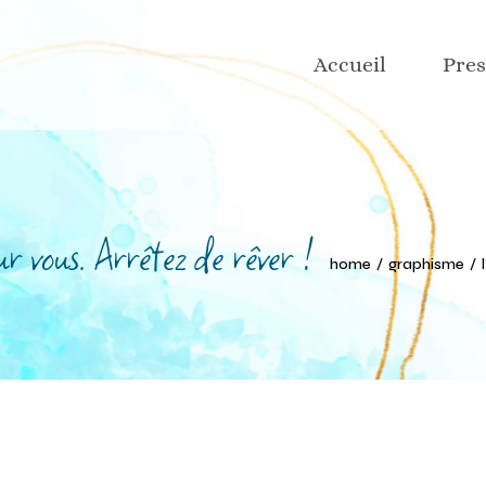
Grap
Accueil
Pres
Site 
Rése
Réda
Grap
Desig
Site 
r vous. Arrêtez de rêver !
Faire
Rése
home
graphisme
Réda
Desig
Faire