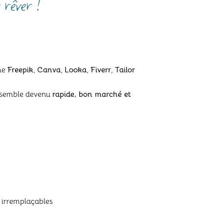
 rêver !
mme
Freepik
,
Canva
,
Looka
,
Fiverr
,
Tailor
n semble devenu
rapide, bon marché et
 irremplaçables