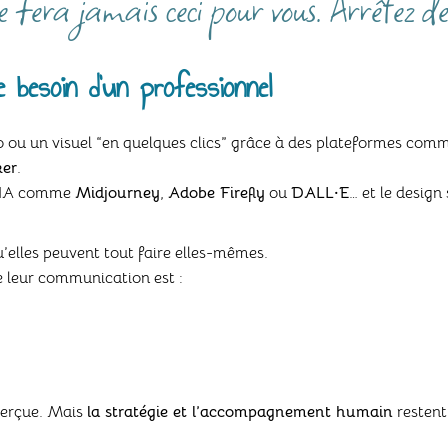
 fera jamais ceci pour vous. Arrêtez de
besoin d’un professionnel
go ou un visuel “en quelques clics” grâce à des plateformes co
er
.
r IA comme
Midjourney
,
Adobe Firefly
ou
DALL·E
… et le desig
elles peuvent tout faire elles-mêmes.
e leur communication est :
perçue. Mais
la stratégie et l’accompagnement humain
restent