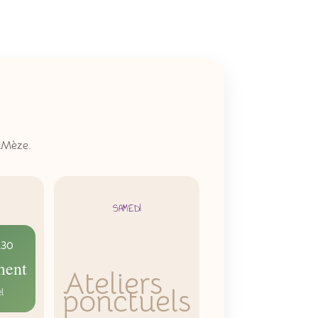
à Mèze.
SAMEDI
h30
ment
Ateliers
ponctuels
l