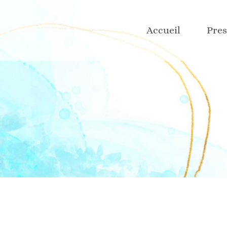
Grap
Accueil
Pres
Site 
Rése
Réda
Grap
Desig
Site 
Faire
Rése
Réda
Desig
Faire