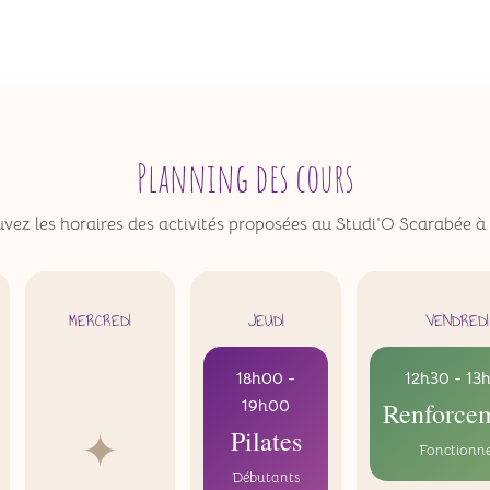
Planning des cours
vez les horaires des activités proposées au Studi'O Scarabée 
MERCREDI
JEUDI
VENDREDI
18h00 -
12h30 - 13
19h00
Renforce
✦
Pilates
Fonctionne
Débutants