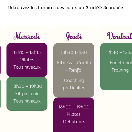
Retrouvez les horaires des cours au Studi’O Scarabée
Mercredi
Jeudi
Vendred
12h15 – 13h15
18h30 12h30
12h30 – 13h
Pilates
Fitness – Cardio
Functional
Tous niveaux
– Renfo
Training
Coaching
18h30 – 19h30
particulier
Fit plein air
Tous niveaux
18h00 – 19h00
Pilates
Débutants