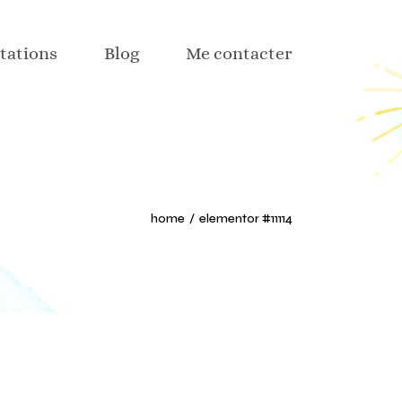
hisme
tations
Blog
Me contacter
web
aux sociaux
ction web
hisme
n textile et déco
web
 part
aux sociaux
home
elementor #11114
ction web
n textile et déco
 part