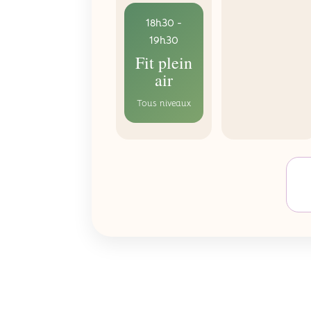
18h30 -
19h30
Fit plein
air
Tous niveaux