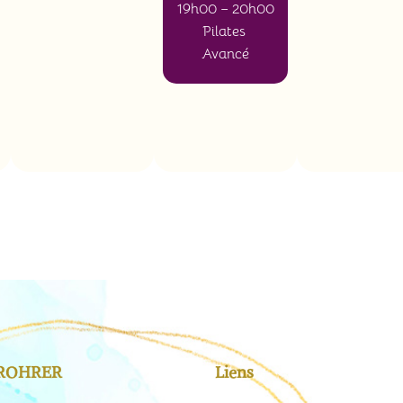
19h00 – 20h00
Pilates
Avancé
 ROHRER
Liens