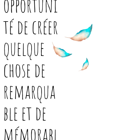
opportuni
té de créer
quelque
chose de
remarqua
ble et de
mémorabl