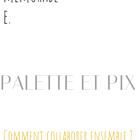
e.
P
A
L
E
T
T
E
E
T
P
I
X
E
L
Comment
collaborer
ensemble
?